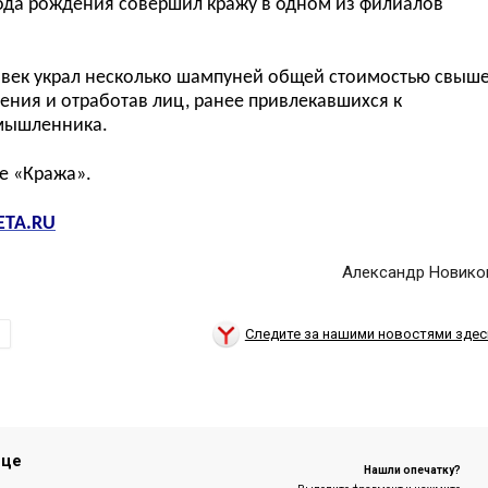
ода рождения совершил кражу в одном из филиалов
овек украл несколько шампуней общей стоимостью свыш
ения и отработав лиц, ранее привлекавшихся к
умышленника.
ье «Кража».
ETA.RU
Александр Новико
Следите за нашими новостями здес
Я
ице
Нашли опечатку?