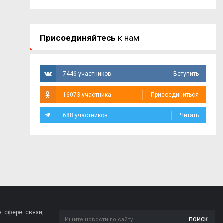
Присоединяйтесь
к нам
7446 участников
Вступить
16073 участника
Присоединиться
688 участников
Читать
 сфере связи,
ПОИСК