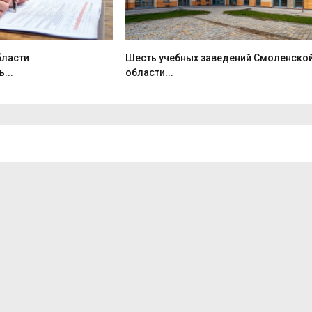
бласти
Шесть учебных заведений Смоленско
...
области...