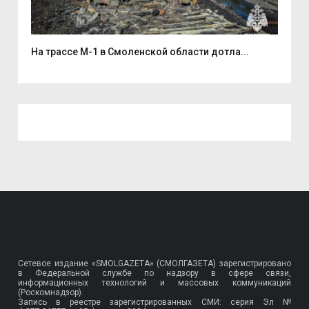
На трассе М-1 в Смоленской области дотла...
Бол
Сетевое издание «SMOLGAZETA» (СМОЛГАЗЕТА) зарегистрировано
в Федеральной службе по надзору в сфере связи,
информационных технологий и массовых коммуникаций
(Роскомнадзор).
Запись в реестре зарегистрированных СМИ: серия Эл №