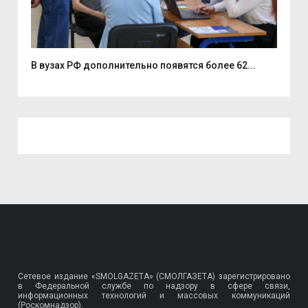
В вузах РФ дополнительно появятся более 62...
Ден
Сетевое издание «SMOLGAZETA» (СМОЛГАЗЕТА) зарегистрировано
в Федеральной службе по надзору в сфере связи,
информационных технологий и массовых коммуникаций
(Роскомнадзор).