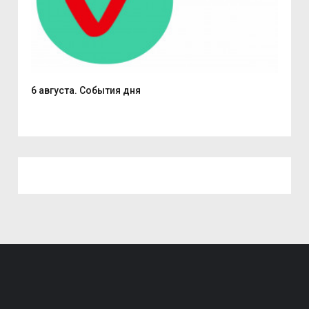
6 августа. События дня
В С
из..