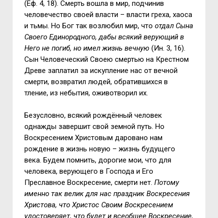
(Еф. 4, 18). Смерть вошла в мир, подчинив
человечество своей власти – власти греха, хаоса
и тьмы. Но Бог так возлюбил мир, что
отдал Сына
Своего Единородного, дабы всякий верующий в
Него не погиб, но имел жизнь вечную
(Ин. 3, 16).
Сын Человеческий Своею смертью на Крестном
Древе заплатил за искупление нас от вечной
смерти, возвратил людей, обратившихся в
тление, из небытия, оживотворил их.
Безусловно, всякий рождённый человек
однажды завершит свой земной путь. Но
Воскресением Христовым даровано нам
рождение в жизнь новую – жизнь будущего
века. Будем помнить, дорогие мои, что для
человека, верующего в Господа и Его
Преславное Воскресение, смерти нет.
Потому
именно так велик для нас праздник Воскресения
Христова, что Христос Своим Воскресением
удостоверяет, что будет и всеобщее Воскресение,