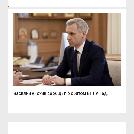
Василий Анохин сообщил о сбитом БПЛА над...
Смо
спор