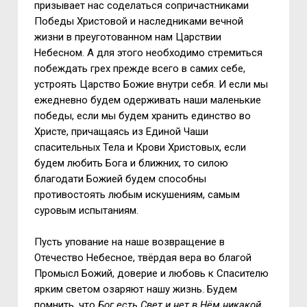
призывает нас соделаться сопричастниками
Победы Христовой и наследниками вечной
жизни в преуготованном нам Царствии
Небесном. А для этого необходимо стремиться
побеждать грех прежде всего в самих себе,
устроять Царство Божие внутри себя. И если мы
ежедневно будем одерживать наши маленькие
победы, если мы будем хранить единство во
Христе, причащаясь из Единой Чаши
спасительных Тела и Крови Христовых, если
будем любить Бога и ближних, то силою
благодати Божией будем способны
противостоять любым искушениям, самым
суровым испытаниям.
Пусть упование на наше возвращение в
Отечество Небесное, твёрдая вера во благой
Промысл Божий, доверие и любовь к Спасителю
ярким светом озаряют нашу жизнь. Будем
помнить, что
Бог есть Свет и нет в Нём никакой