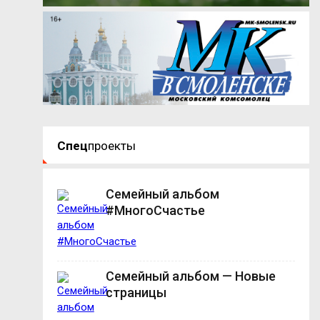
Спец
проекты
Семейный альбом
#МногоСчастье
Семейный альбом — Новые
страницы