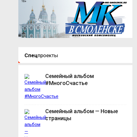
Спец
проекты
Семейный альбом
#МногоСчастье
Семейный альбом — Новые
страницы