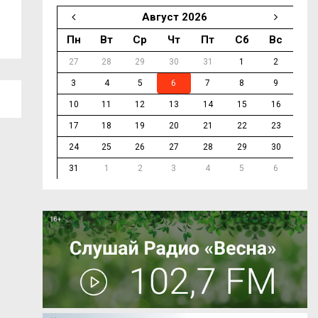
В Смоленске на пяти улицах отключат
В Смоленске про
Август 2026
холодную...
Пн
Вт
Ср
Чт
Пт
Сб
Вс
27
28
29
30
31
1
2
3
4
5
6
7
8
9
10
11
12
13
14
15
16
17
18
19
20
21
22
23
24
25
26
27
28
29
30
31
1
2
3
4
5
6