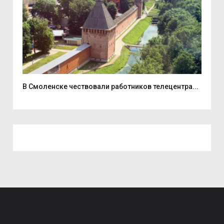
В Смоленске чествовали работников телецентра...
В Д