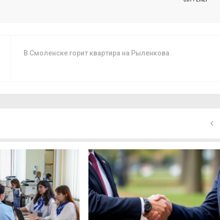
В Смоленске горит квартира на Рыленкова