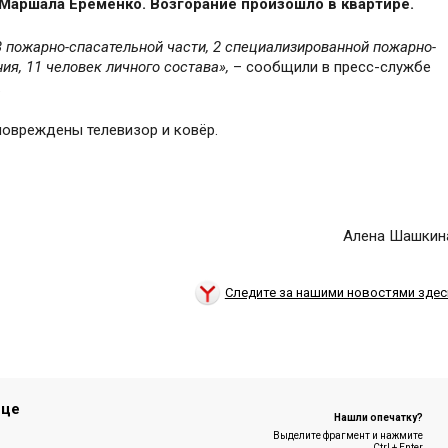
Маршала Ерёменко. Возгорание произошло в квартире.
 пожарно-спасательной части, 2 специализированной пожарно-
я, 11 человек личного состава»,
– сообщили в пресс-службе
.
повреждены телевизор и ковёр.
Алена Шашкин
Следите за нашими новостями здес
ице
Нашли опечатку?
Выделите фрагмент и нажмите
Ctrl + Enter