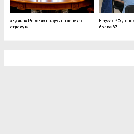
е
«Единая Россия» получила первую
В вузах РФ допо
строку в...
более 62...