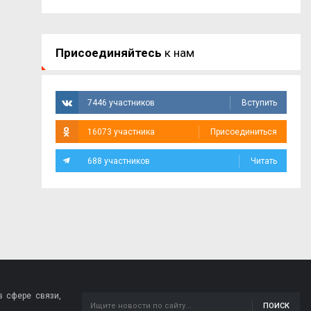
Присоединяйтесь
к нам
7446 участников
Вступить
16073 участника
Присоединиться
688 участников
Читать
 сфере связи,
ПОИСК