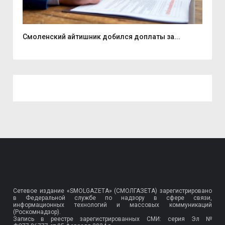
Смоленский айтишник добился доплаты за...
На 
Сетевое издание «SMOLGAZETA» (СМОЛГАЗЕТА) зарегистрировано
в Федеральной службе по надзору в сфере связи,
информационных технологий и массовых коммуникаций
(Роскомнадзор).
Запись в реестре зарегистрированных СМИ: серия Эл №