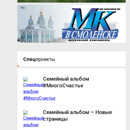
Спец
проекты
Семейный альбом
#МногоСчастье
Семейный альбом — Новые
страницы