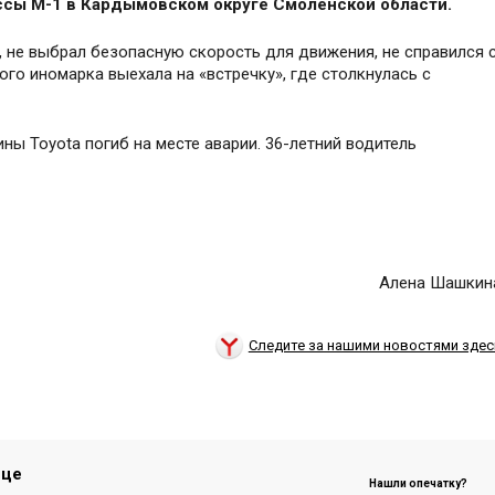
ссы М-1 в Кардымовском округе Смоленской области.
, не выбрал безопасную скорость для движения, не справился 
ого иномарка выехала на «встречку», где столкнулась с
ы Toyota погиб на месте аварии. 36-летний водитель
Алена Шашкин
Следите за нашими новостями здес
ице
Нашли опечатку?