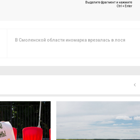
Выделите фрагмент и нажмите
Ctrl + Enter
В Смоленской области иномарка врезалась в лося