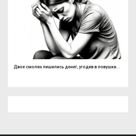
Двое смолян лишились денег, угодив в ловушки...
Але