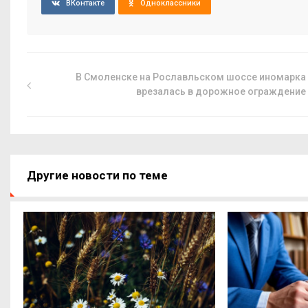
ВКонтакте
Одноклассники
В Смоленске на Рославльском шоссе иномарка
врезалась в дорожное ограждение
Другие новости по теме