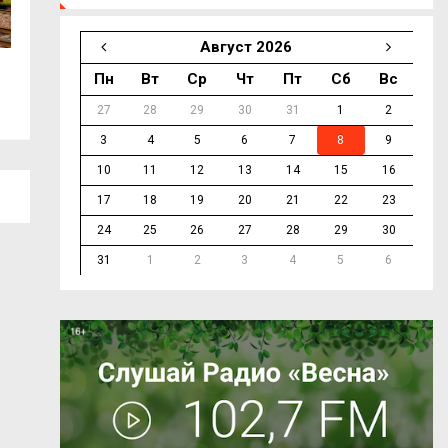
Август 2026
В школы Тёмкинского округа
На трассе М-1 в 
Пн
Вт
Ср
Чт
Пт
Сб
Вс
поступили...
дотла...
27
28
29
30
31
1
2
3
4
5
6
7
8
9
10
11
12
13
14
15
16
17
18
19
20
21
22
23
24
25
26
27
28
29
30
31
1
2
3
4
5
6