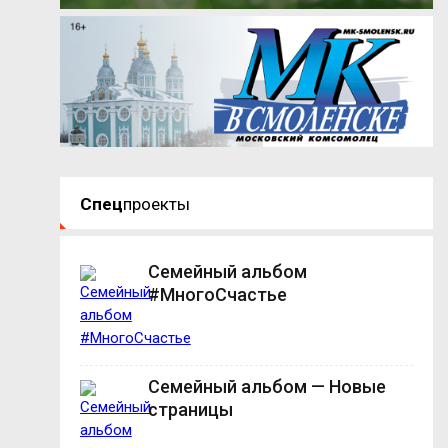
Спец
проекты
Семейный альбом
#МногоСчастье
Семейный альбом — Новые
страницы