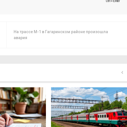
Ctrl + Enter
На трассе М-1 в Гагаринском районе произошла
авария