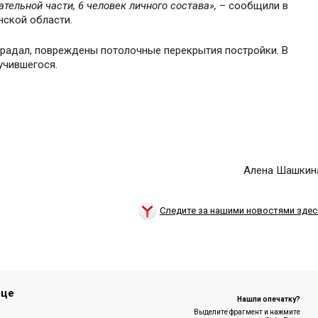
тельной части, 6 человек личного состава
»,
– сообщили в
нской области.
традал, повреждены потолочные перекрытия постройки. В
учившегося.
Алена Шашкин
Следите за нашими новостями здес
ице
Нашли опечатку?
Выделите фрагмент и нажмите