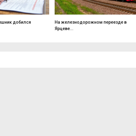
ишник добился
На железнодорожном переезде в
Ярцеве...