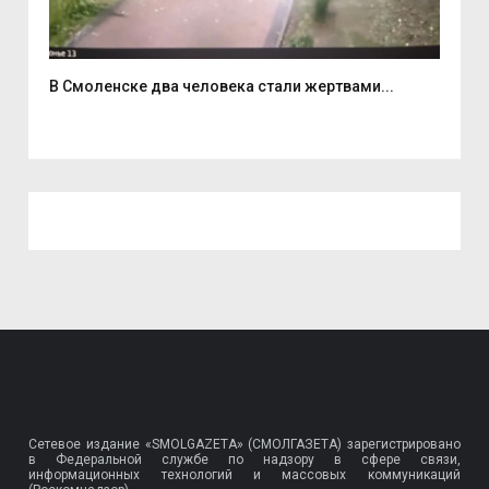
В Смоленске два человека стали жертвами...
6 а
Сетевое издание «SMOLGAZETA» (СМОЛГАЗЕТА) зарегистрировано
в Федеральной службе по надзору в сфере связи,
информационных технологий и массовых коммуникаций