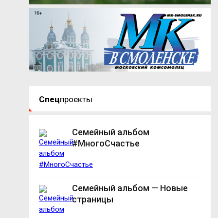
Спец
проекты
Семейный альбом
#МногоСчастье
Семейный альбом — Новые
страницы