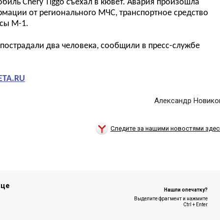
мобиль
Chery Tiggo
съехал в кювет. Авария произошла
ормации от регионального МЧС, транспортное средство
сы М-1.
пострадали два человека, сообщили в пресс-службе
ETA.RU
Александр Новико
Следите за нашими новостями здес
ице
Нашли опечатку?
Выделите фрагмент и нажмите
Ctrl + Enter