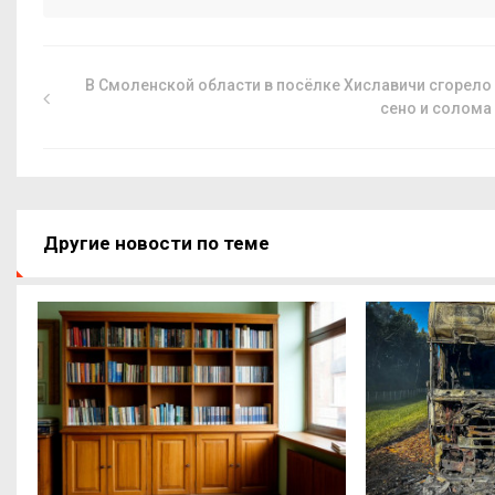
В Смоленской области в посёлке Хиславичи сгорело
сено и солома
Другие новости по теме