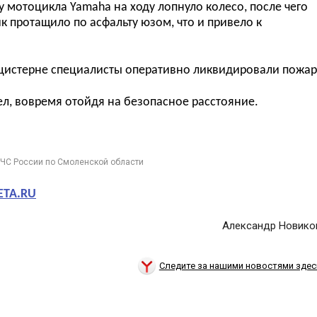
 у мотоцикла
Yamaha
на ходу лопнуло колесо, после чего
йк протащило по асфальту юзом, что и привело к
цистерне специалисты оперативно ликвидировали пожар
ел, вовремя отойдя на безопасное расстояние.
МЧС России по Смоленской области
ETA.RU
Александр Новико
Следите за нашими новостями здес