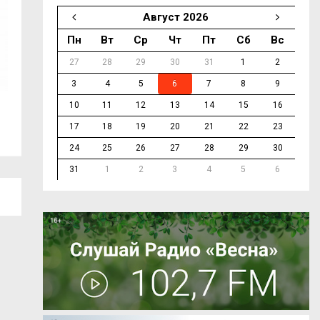
Август 2026
Пн
Вт
Ср
Чт
Пт
Сб
Вс
27
28
29
30
31
1
2
3
4
5
6
7
8
9
10
11
12
13
14
15
16
В Смоленске на пяти улицах отключат
В Смоленске про
холодную...
17
18
19
20
21
22
23
24
25
26
27
28
29
30
31
1
2
3
4
5
6