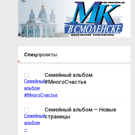
Спец
проекты
Семейный альбом
#МногоСчастье
Семейный альбом — Новые
страницы