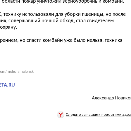
 области пожар уничтожил зерноуборочный комбайн.
, технику использовали для уборки пшеницы, но после
ник, совершавший ночной обход, стал свидетелем
охрану.
рением, но спасти комбайн уже было нельзя, техника
.com/mchs_smolensk
ETA.RU
Александр Новико
Следите за нашими новостями здес