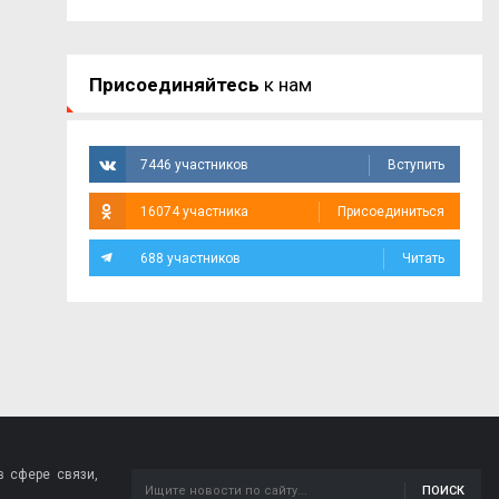
Присоединяйтесь
к нам
7446 участников
Вступить
16074 участника
Присоединиться
688 участников
Читать
 сфере связи,
ПОИСК