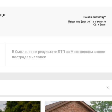
ице
Нашли опечатку?
Выделите фрагмент и нажмите
Ctrl + Enter
В Смоленске в результате ДТП на Московском шоссе
пострадал человек