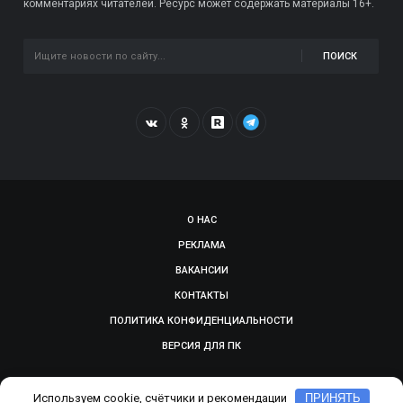
комментариях читателей. Ресурс может содержать материалы 16+.
ПОИСК
О НАС
РЕКЛАМА
ВАКАНСИИ
КОНТАКТЫ
ПОЛИТИКА КОНФИДЕНЦИАЛЬНОСТИ
ВЕРСИЯ ДЛЯ ПК
© 2009-2026, SMOLGAZETA.RU. СДЕЛАНО В
ADEPTUM
Используем cookie, счётчики и рекомендации
ПРИНЯТЬ