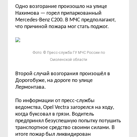
Одно возгорание произошло на улице
Нахимова
—
горел
припаркованный
Mercedes-Benz С200.
В МЧС предполагают,
что причиной пожара мог стать поджог.
Фото: © Пресс-служба ГУ МЧС России по
Смоленской области
Второй случай возгорания произошёл в
Дорогобуже, на дороге по улице
Лермонтава.
По информации от пресс-службы
ведомства,
Opel Vectra
загорелся на ходу,
когда буксовал в грязи. Водитель
предпринял безуспешную попытку потушить
транспортное средство своими силами. В
итоге пожар был ликвидирован