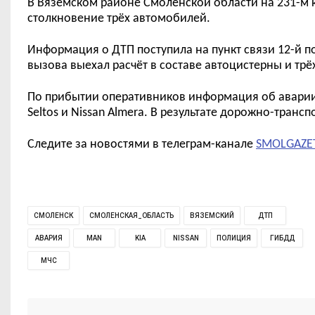
В Вяземском районе Смоленской области на 231-м
столкновение трёх автомобилей.
Информация о ДТП поступила на пункт связи 12-й п
вызова выехал расчёт в составе автоцистерны и трё
По прибытии оперативников информация об авари
Seltos
и
Nissan Almera.
В результате дорожно-трансп
Следите за новостями в телеграм-канале
SMOLGAZE
СМОЛЕНСК
СМОЛЕНСКАЯ_ОБЛАСТЬ
ВЯЗЕМСКИЙ
ДТП
АВАРИЯ
MAN
KIA
NISSAN
ПОЛИЦИЯ
ГИБДД
МЧС