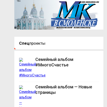
Спец
проекты
Семейный альбом
#МногоСчастье
Семейный альбом — Новые
страницы