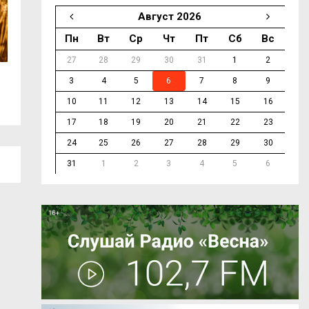
Август 2026
Пн
Вт
Ср
Чт
Пт
Сб
Вс
27
28
29
30
31
1
2
В Смоленской области за ночь сбито
В Смоленске изм
3
4
5
6
7
8
9
20...
движения...
10
11
12
13
14
15
16
17
18
19
20
21
22
23
24
25
26
27
28
29
30
31
1
2
3
4
5
6