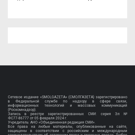
Сетевое издание «SMOLGAZETA» (СМОЛГАЗЕТА) зарегистрировано
в Федеральной службе по надзору в сфере связи,
информационных технологий и массовых коммуникаций
(Роскомнадзор).
Запись в реестре зарегистрированных СМИ: серия Эл №
ФС77-86777
от 05 февраля 2024 г.
Учредитель: АНО «Объединенная редакция СМИ».
Все права на любые материалы, опубликованные на сайте,
защищены в соответствии с российским и международным
законодательством об авторском праве и смежных правах. Любое