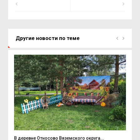
Другие новости по теме
В деревне Относово Вяземского округа...
В С